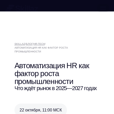
ЗАПИСАТЬСЯ НА ДЕМО
КЕЙСЫ
О КОМПАНИИ
SKILLAZ
/
БЛОГ
/
HR-TECH
/
МЕРОПРИЯТИЯ
АВТОМАТИЗАЦИЯ HR КАК ФАКТОР РОСТА
ПРОМЫШЛЕННОСТИ
РАБОТА В SKILLAZ
БЛОГ
КОНТАКТЫ
Автоматизация HR как
ОБУЧЕНИЕ ИИ
фактор роста
ПРЕСС-ЦЕНТР
МАТЕРИАЛЫ
промышленности
Что ждёт рынок в 2025—2027 годах
22 октября, 11:00 МСК