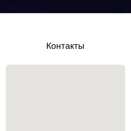
ЗАПИСАТЬСЯ НА ДЕМО
Контакты
КЕЙСЫ
О КОМПАНИИ
МЕРОПРИЯТИЯ
РАБОТА В SKILLAZ
БЛОГ
КОНТАКТЫ
ОБУЧЕНИЕ ИИ
ПРЕСС-ЦЕНТР
МАТЕРИАЛЫ