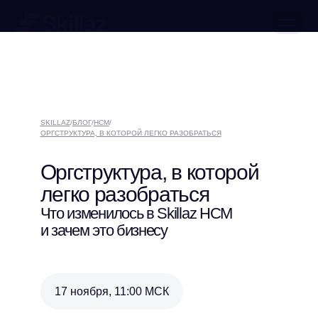
ЗАПИСАТЬСЯ НА ДЕМО
КЕЙСЫ
О КОМПАНИИ
SKILLAZ
/
БЛОГ
/
HCM
/
МЕРОПРИЯТИЯ
ОРГСТРУКТУРА, В КОТОРОЙ ЛЕГКО РАЗОБРАТЬСЯ
РАБОТА В SKILLAZ
БЛОГ
Оргструктура, в которой
КОНТАКТЫ
легко разобраться
ОБУЧЕНИЕ ИИ
ПРЕСС-ЦЕНТР
Что изменилось в Skillaz HCM
МАТЕРИАЛЫ
и зачем это бизнесу
17 ноября, 11:00 МСК