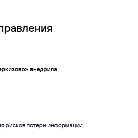
управления
еркизово» внедрила
ия рисков потери информации,