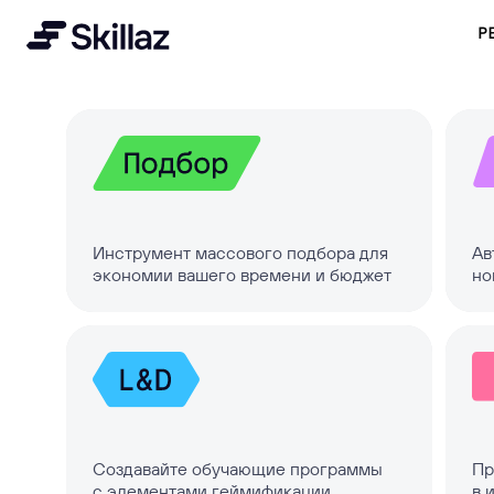
Р
О компании
Рабо
Инструмент массового подбора для
Ав
экономии вашего времени и бюджет
но
Мероприятия
Пре
Груп
авто
Создавайте обучающие программы
Пр
с элементами геймификации
в 