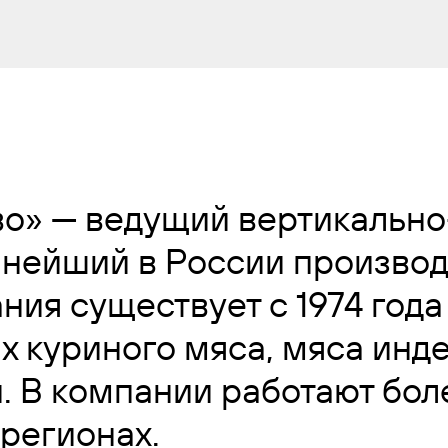
во» — ведущий вертикальн
пнейший в России произво
ия существует с 1974 года 
х куриного мяса, мяса инд
 В компании работают бол
 регионах.