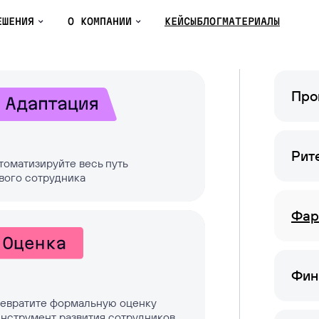
ЕШЕНИЯㅤ
О КОМПАНИИ
КЕЙСЫ
БЛОГ
МАТЕРИАЛЫ
Про
та в Skillaz
Контакты
SKILLAZ
/
КЕЙСЫ
/
SKILLAZ X ЧЕРКИЗОВО»
Рит
томатизируйте весь путь
вого сотрудника
сс-центр
Обучение ИИ
Фар
па «Черкизово»
Фин
матизация по
евратите формальную оценку
инструмент развития сотрудников