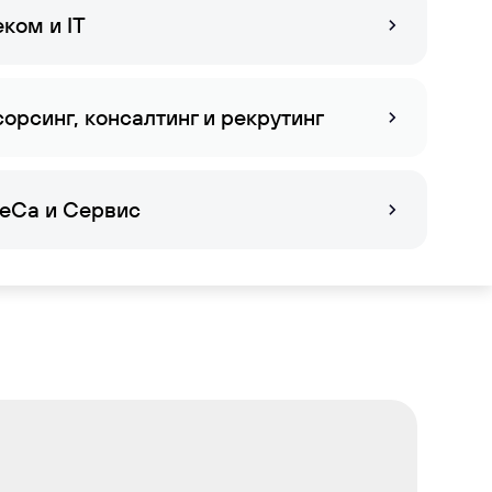
ком и IT
крывать
стрее?
сорсинг, консалтинг и рекрутинг
eCa и Сервис