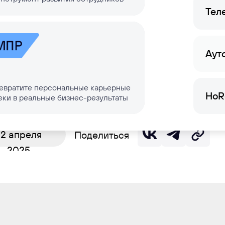
Теле
а компании за
сии на 36% бы
Аут
евратите персональные карьерные
HoR
еки в реальные бизнес-результаты
22 апреля
Поделиться
2025