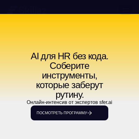
ЗАПИСАТЬСЯ НА ДЕМО
КЕЙСЫ
О КОМПАНИИ
AI для HR без кода.
МЕРОПРИЯТИЯ
Соберите
РАБОТА В SKILLAZ
БЛОГ
инструменты,
КОНТАКТЫ
которые заберут
ОБУЧЕНИЕ ИИ
ПРЕСС-ЦЕНТР
рутину.
МАТЕРИАЛЫ
Онлайн-интенсив от экспертов sfer.ai
ПОСМОТРЕТЬ ПРОГРАММУ