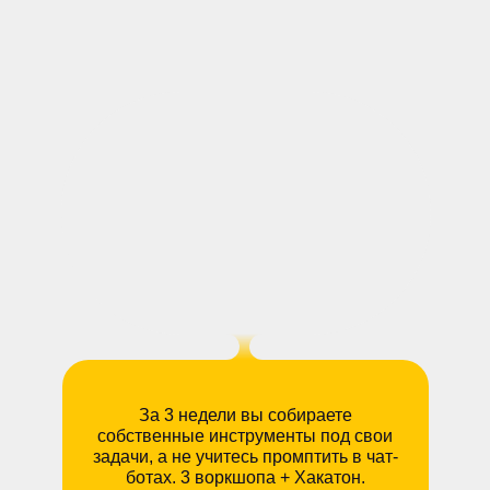
hello@skillaz.ru
За 3 недели вы собираете
собственные инструменты под свои
задачи, а не учитесь промптить в чат-
ботах. 3 воркшопа + Хакатон.