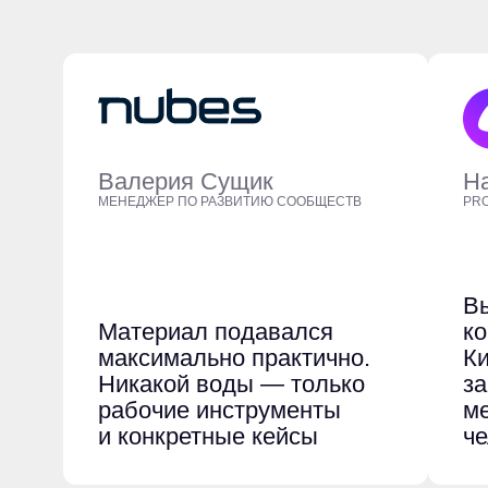
Валерия Сущик
Н
МЕНЕДЖЕР ПО РАЗВИТИЮ СООБЩЕСТВ
PRO
В
Материал подавался
ко
максимально практично.
Ки
Никакой воды — только
за
рабочие инструменты
ме
и конкретные кейсы
че